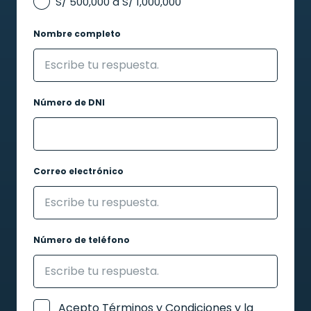
S/ 500,000 a S/ 1,000,000
Nombre completo
Número de DNI
Correo electrónico
Número de teléfono
Acepto
Términos y Condiciones
y la
Consentimiento