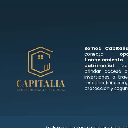
Somos Capitalia
conecta
op
financiamient
patrimonial.
Nos 
brindar acceso a
inversiones a tra
respaldo fiduciario
protección y seguri
Capitalia es una gestora financiera especializada en