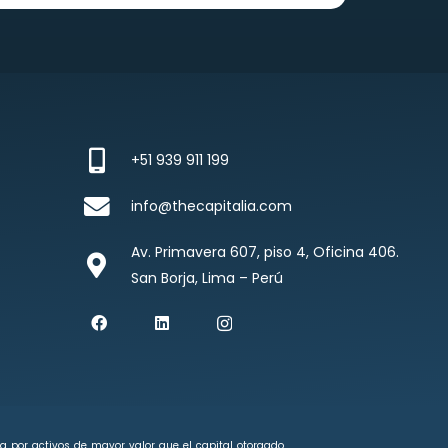
+51 939 911 199
info@thecapitalia.com
Av. Primavera 607, piso 4, Oficina 406.
San Borja, Lima – Perú
a por activos de mayor valor que el capital otorgado,