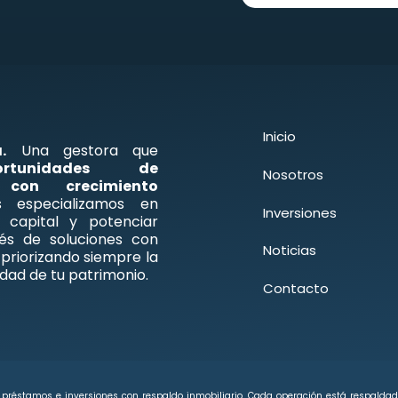
Inicio
.
Una gestora que
ortunidades de
Nosotros
o con crecimiento
especializamos en
Inversiones
 capital y potenciar
vés de soluciones con
Noticias
, priorizando siempre la
dad de tu patrimonio.
Contacto
 préstamos e inversiones con respaldo inmobiliario. Cada operación está respaldad